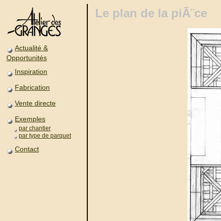
Le plan de la piÃ¨ce
Actualité &
Opportunités
Inspiration
Fabrication
Vente directe
Exemples
par chantier
par type de parquet
Contact