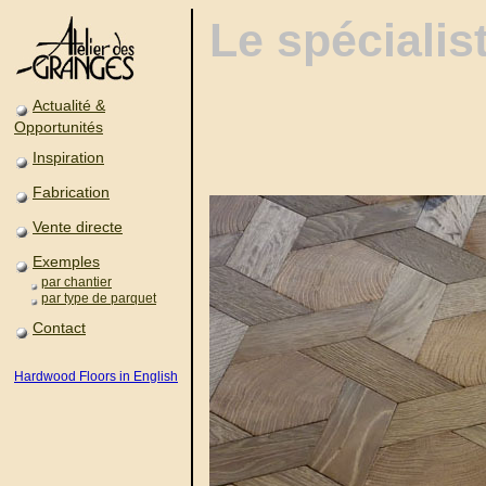
Le spécialis
Actualité &
Opportunités
Inspiration
Fabrication
Vente directe
Exemples
par chantier
par type de parquet
Contact
Hardwood Floors in English