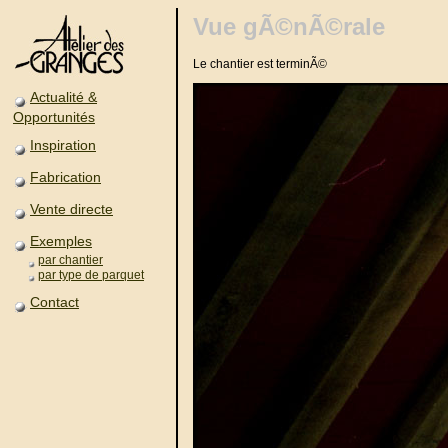
Vue gÃ©nÃ©rale
Le chantier est terminÃ©
Actualité &
Opportunités
Inspiration
Fabrication
Vente directe
Exemples
par chantier
par type de parquet
Contact