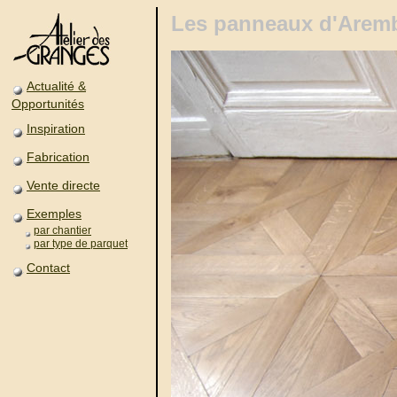
Les panneaux d'Aremb
Actualité &
Opportunités
Inspiration
Fabrication
Vente directe
Exemples
par chantier
par type de parquet
Contact