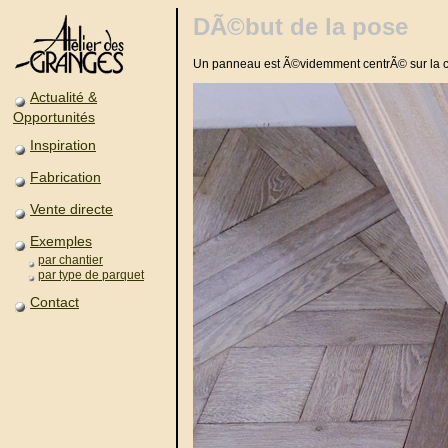
DÃ©but de la pose
Un panneau est Ã©videmment centrÃ© sur la
Actualité &
Opportunités
Inspiration
Fabrication
Vente directe
Exemples
par chantier
par type de parquet
Contact