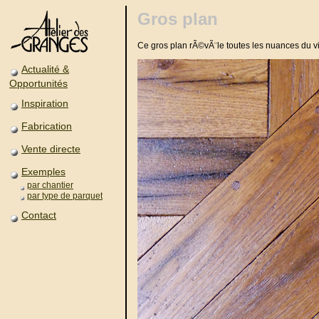
Gros plan
Ce gros plan rÃ©vÃ¨le toutes les nuances du 
Actualité &
Opportunités
Inspiration
Fabrication
Vente directe
Exemples
par chantier
par type de parquet
Contact