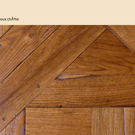
vieux chÃªne