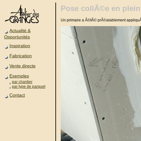
Pose collÃ©e en plein
Un primaire a Ã©tÃ© prÃ©alablement appliqu
Actualité &
Opportunités
Inspiration
Fabrication
Vente directe
Exemples
par chantier
par type de parquet
Contact