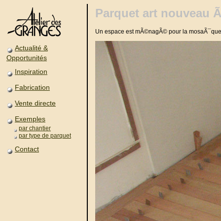
Parquet art nouveau 
Un espace est mÃ©nagÃ© pour la mosaÃ¯qu
Actualité &
Opportunités
Inspiration
Fabrication
Vente directe
Exemples
par chantier
par type de parquet
Contact