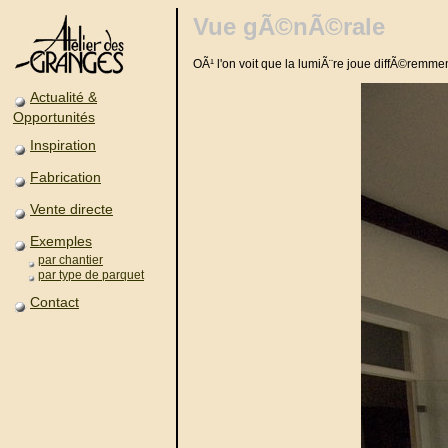
Vue gÃ©nÃ©rale
OÃ¹ l'on voit que la lumiÃ¨re joue diffÃ©remme
Actualité &
Opportunités
Inspiration
Fabrication
Vente directe
Exemples
par chantier
par type de parquet
Contact