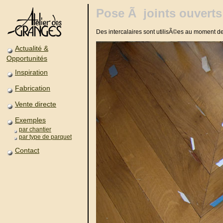
Pose Ã joints ouverts
Des intercalaires sont utilisÃ©es au moment d
Actualité &
Opportunités
Inspiration
Fabrication
Vente directe
Exemples
par chantier
par type de parquet
Contact